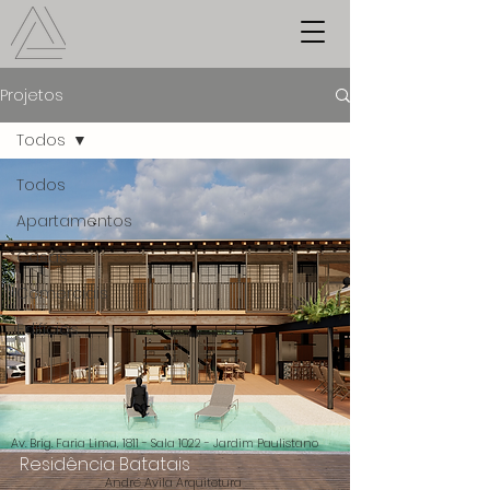
Projetos
Todos
Todos
Apartamentos
Casas
Comerciais
Edifícios
Av. Brig. Faria Lima, 1811 - Sala 1022 - Jardim Paulistano
Residência Batatais
André Avila Arquitetura